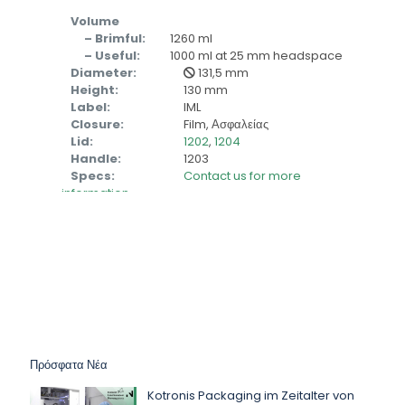
Volume
– Brimful:
1260 ml
– Useful:
1000 ml at 25 mm headspace
Diameter:
131,5 mm
Height:
130 mm
Label:
IML
Closure:
Film, Ασφαλείας
Lid:
1202
,
1204
Handle:
1203
Specs:
Contact us for more
information
Πρόσφατα Νέα
Kotronis Packaging im Zeitalter von