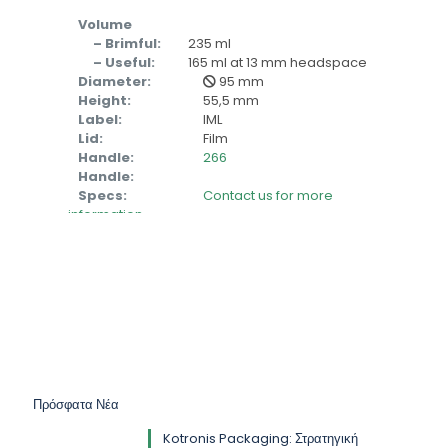
Volume
– Brimful:
235 ml
– Useful:
165 ml at 13 mm headspace
Diameter:
95 mm
Height:
55,5 mm
Label:
IML
Lid:
Film
Handle:
266
Handle:
Specs:
Contact us for more
information
Πρόσφατα Νέα
Kotronis Packaging: Στρατηγική