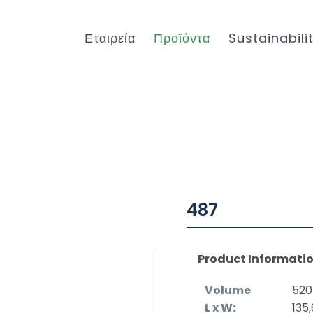
Εταιρεία
Προϊόντα
Sustainabili
487
Product Informati
Volume
520
L x W:
135