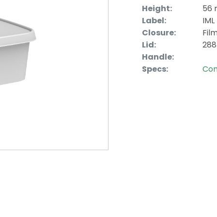
Height:
56
Label:
IML
Closure:
Fil
Lid:
288
Handle:
Specs:
Con