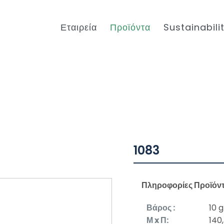
Εταιρεία
Προϊόντα
Sustainabili
1083
Πληροφορίες Προϊόν
Βάρος :
10 g
Μ x Π:
140