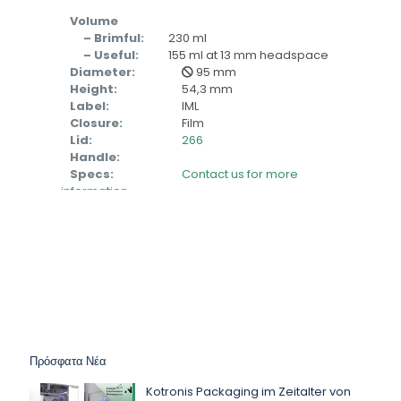
Volume
– Brimful:
230 ml
– Useful:
155 ml at 13 mm headspace
Diameter:
95 mm
Height:
54,3 mm
Label:
IML
Closure:
Film
Lid:
266
Handle:
Specs:
Contact us for more
information
Πρόσφατα Νέα
Kotronis Packaging im Zeitalter von