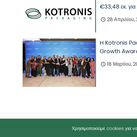
€33,48 εκ. για
28 Απριλίου,
Η Kotronis Pa
Growth Awar
18 Μαρτίου, 
©2025 Kotronis Packaging -
Όροι χρήσης
Χρησιμοποιούμε cookies για να