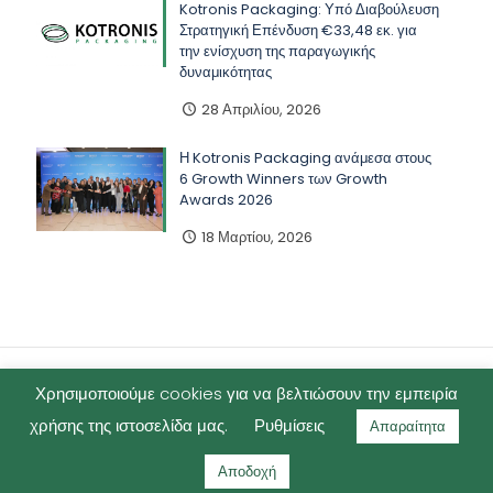
Kotronis Packaging: Υπό Διαβούλευση
Στρατηγική Επένδυση €33,48 εκ. για
την ενίσχυση της παραγωγικής
δυναμικότητας
28 Απριλίου, 2026
Η Kotronis Packaging ανάμεσα στους
6 Growth Winners των Growth
Awards 2026
18 Μαρτίου, 2026
Χρησιμοποιούμε cookies για να βελτιώσουν την εμπειρία
χρήσης της ιστοσελίδα μας.
Ρυθμίσεις
Απαραίτητα
©2025 Kotronis Packaging -
Όροι χρήσης
Αποδοχή