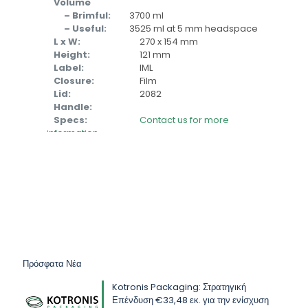
Volume
– Brimful:
3700 ml
– Useful:
3525 ml at 5 mm headspace
L x W:
270 x 154 mm
Height:
121 mm
Label:
IML
Closure:
Film
Lid:
2082
Handle:
Specs:
Contact us for more
information
Πρόσφατα Νέα
Kotronis Packaging: Στρατηγική
Επένδυση €33,48 εκ. για την ενίσχυση