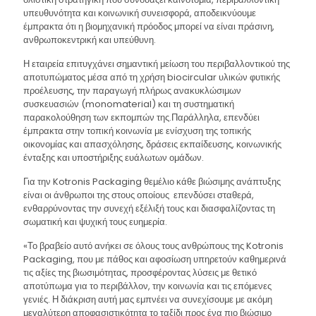
υπευθυνότητα και κοινωνική συνεισφορά, αποδεικνύουμε
έμπρακτα ότι η βιομηχανική πρόοδος μπορεί να είναι πράσινη,
ανθρωποκεντρική και υπεύθυνη.
Η εταιρεία επιτυγχάνει σημαντική μείωση του περιβαλλοντικού της
αποτυπώματος μέσα από τη χρήση biocircular υλικών φυτικής
προέλευσης, την παραγωγή πλήρως ανακυκλώσιμων
συσκευασιών (monomaterial) και τη συστηματική
παρακολούθηση των εκπομπών της.Παράλληλα, επενδύει
έμπρακτα στην τοπική κοινωνία με ενίσχυση της τοπικής
οικονομίας και απασχόλησης, δράσεις εκπαίδευσης, κοινωνικής
ένταξης και υποστήριξης ευάλωτων ομάδων.
Για την Kotronis Packaging θεμέλιο κάθε βιώσιμης ανάπτυξης
είναι οι άνθρωποι της στους οποίους επενδύσει σταθερά,
ενθαρρύνοντας την συνεχή εξέλιξή τους και διασφαλίζοντας τη
σωματική και ψυχική τους ευημερία.
«Το βραβείο αυτό ανήκει σε όλους τους ανθρώπους της Kotronis
Packaging, που με πάθος και αφοσίωση υπηρετούν καθημερινά
τις αξίες της βιωσιμότητας, προσφέροντας λύσεις με θετικό
αποτύπωμα για το περιβάλλον, την κοινωνία και τις επόμενες
γενιές. Η διάκριση αυτή μας εμπνέει να συνεχίσουμε με ακόμη
μεγαλύτερη αποφασιστικότητα το ταξίδι προς ένα πιο βιώσιμο