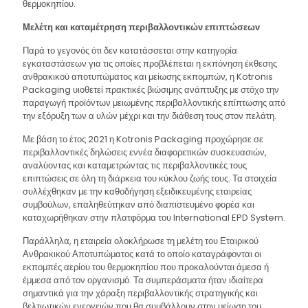
θερμοκηπίου.
Μελέτη και καταμέτρηση περιβαλλοντικών επιπτώσεων
Παρά το γεγονός ότι δεν κατατάσσεται στην κατηγορία
εγκαταστάσεων για τις οποίες προβλέπεται η εκπόνηση έκθεσης
ανθρακικού αποτυπώματος και μείωσης εκπομπών, η Kotronis
Packaging υιοθετεί πρακτικές βιώσιμης ανάπτυξης με στόχο την
παραγωγή προϊόντων μειωμένης περιβαλλοντικής επίπτωσης από
την εξόρυξη των α υλών μέχρι και την διάθεση τους στον πελάτη.
Με βάση το έτος 2021 η Kotronis Packaging προχώρησε σε
περιβαλλοντικές δηλώσεις εννέα διαφορετικών συσκευασιών,
αναλύοντας και καταμετρώντας τις περιβαλλοντικές τους
επιπτώσεις σε όλη τη διάρκεια του κύκλου ζωής τους. Τα στοιχεία
συλλέχθηκαν με την καθοδήγηση εξειδικευμένης εταιρείας
συμβούλων, επαληθεύτηκαν από διαπιστευμένο φορέα και
καταχωρήθηκαν στην πλατφόρμα του International EPD System.
Παράλληλα, η εταιρεία ολοκλήρωσε τη μελέτη του Εταιρικού
Ανθρακικού Αποτυπώματος κατά το οποίο καταγράφονται οι
εκπομπές αερίου του θερμοκηπίου που προκαλούνται άμεσα ή
έμμεσα από τον οργανισμό. Τα συμπεράσματα ήταν ιδιαίτερα
σημαντικά για την χάραξη περιβαλλοντικής στρατηγικής και
βελτιωτικών ενεργειών που θα συμβάλλουν στην μείωση του