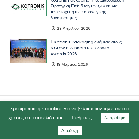
Kotronis Packaging: Υπό Διαβούλευση
Στρατηγική Επένδυση €33,48 εκ. για
την ενίσχυση της παραγωγικής
δυναμικότητας
28 Απριλίου, 2026
Η Kotronis Packaging ανάμεσα στους
6 Growth Winners των Growth
Awards 2026
18 Μαρτίου, 2026
Χρησιμοποιούμε cookies για να βελτιώσουν την εμπειρία
χρήσης της ιστοσελίδα μας.
Ρυθμίσεις
Απαραίτητα
©2025 Kotronis Packaging -
Όροι χρήσης
Αποδοχή