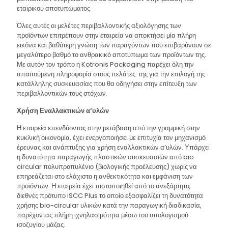
εταιρικού αποτυπώματος.
Όλες αυτές οι μελέτες περιβαλλοντικής αξιολόγησης των
προϊόντων επιτρέπουν στην εταιρεία να αποκτήσει μία πλήρη
εικόνα και βαθύτερη γνώση των παραγόντων που επιβαρύνουν σε
μεγαλύτερο βαθμό το ανθρακικό αποτύπωμα των προϊόντων της.
Με αυτόν τον τρόπο η Kotronis Packaging παρέχει όλη την
απαιτούμενη πληροφορία στους πελάτες της για την επιλογή της
κατάλληλης συσκευασίας που θα οδηγήσει στην επίτευξη των
περιβαλλοντικών τους στόχων.
Χρήση Εναλλακτικών α’υλών
Η εταιρεία επενδύοντας στην μετάβαση από την γραμμική στην
κυκλική οικονομία, έχει ενεργοποιήσει με επιτυχία τον μηχανισμό
έρευνας και ανάπτυξης για χρήση εναλλακτικών α’υλών. Υπάρχει
η δυνατότητα παραγωγής πλαστικών συσκευασιών από bio-
circular πολυπροπυλένιο (βιολογικής προέλευσης) χωρίς να
επηρεάζεται στο ελάχιστο η ανθεκτικότητα και εμφάνιση των
προϊόντων. Η εταιρεία έχει πιστοποιηθεί από το ανεξάρτητο,
διεθνές πρότυπο ISCC Plus το οποίο εξασφαλίζει τη δυνατότητα
χρήσης bio-circular υλικών κατά την παραγωγική διαδικασία,
παρέχοντας πλήρη ιχνηλασιμότητα μέσω του υπολογισμού
ισοζυγίου μάζας.