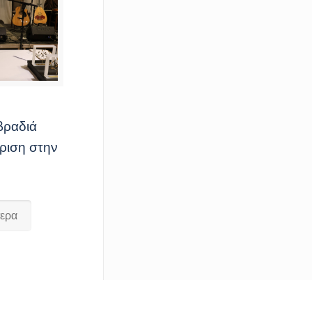
βραδιά
ώριση στην
τερα