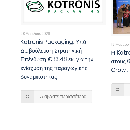
28 Απριλίου, 2026
Kotronis Packaging: Υπό
18 Μαρτίου
Διαβούλευση Στρατηγική
Η Kotr
Επένδυση €33,48 εκ. για την
στους 
ενίσχυση της παραγωγικής
Growt
δυναμικότητας
Διαβάστε περισσότερα